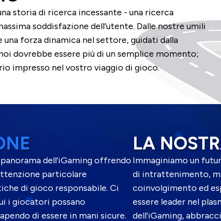
a storia di ricerca incessante - una ricerca
a massima soddisfazione dell’utente. Dalle nostre umili
e una forza dinamica nel settore, guidati dalla
 noi dovrebbe essere più di un semplice momento;
io impresso nel vostro viaggio di gioco.
ONE
LA NOST
 il panorama dell'iGaming offrendo
Immaginiamo un futuro
attenzione particolare
di intrattenimento, m
atiche di gioco responsabile. Ci
coinvolgimento ed esp
i i giocatori possano
essere leader nel plasm
apendo di essere in mani sicure.
dell'iGaming, abbracc