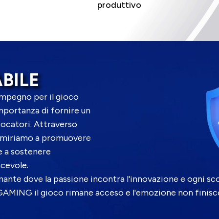
produttivo
BILE
'impegno per il gioco
mportanza di fornire un
iocatori. Attraverso
e, miriamo a promuovere
e a sostenere
acevole.
onante dove la passione incontra l'innovazione e ogni s
GAMING il gioco rimane acceso e l'emozione non finisc