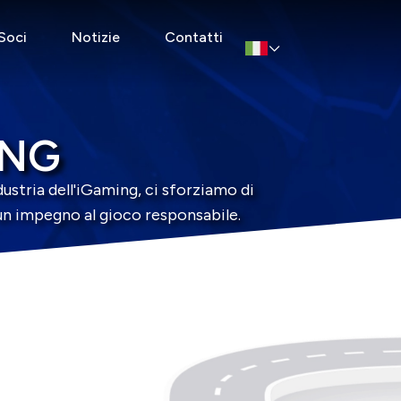
Soci
Notizie
Contatti
ING
dustria dell'iGaming, ci sforziamo di
e un impegno al gioco responsabile.